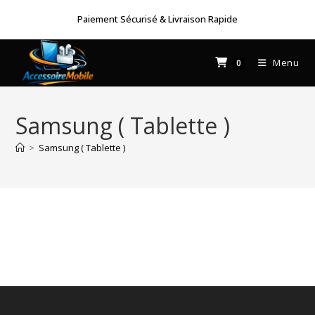
Skip
Paiement Sécurisé & Livraison Rapide
to
content
Menu
0
Samsung ( Tablette )
>
Samsung ( Tablette )