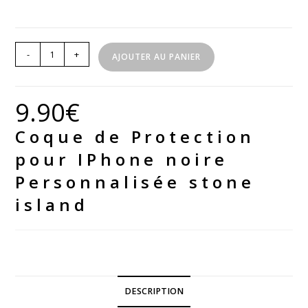
quantité
-
+
AJOUTER AU PANIER
de
Coque
de
9.90
€
Protection
Coque de Protection
pour
IPhone
pour IPhone noire
noire
Personnalisée stone
Personnalisée
island
stone
island
DESCRIPTION