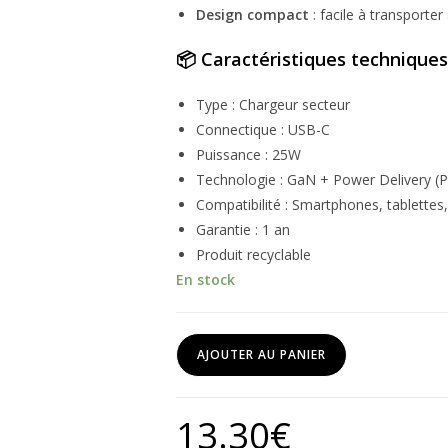
Design compact
: facile à transporter
📦 Caractéristiques techniques
Type : Chargeur secteur
Connectique : USB-C
Puissance : 25W
Technologie : GaN + Power Delivery (
Compatibilité : Smartphones, tablettes
Garantie : 1 an
Produit recyclable
En stock
quantité
AJOUTER AU PANIER
de
Chargeur
secteur
13.30
€
USB-