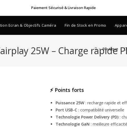
Paiement Sécurisé & Livraison Rapide
tion Ecran & Objectifs Caméra
Fin de Stock en Promo
Appare
airplay 25W – Charge rapide P
>
Boutique
>
C
⚡ Points forts
Puissance 25W
: recharge rapide et ef
Port USB-C
: compatibilité universelle
Technologie Power Delivery (PD)
: ch
Technologie GaN
: meilleure efficaci