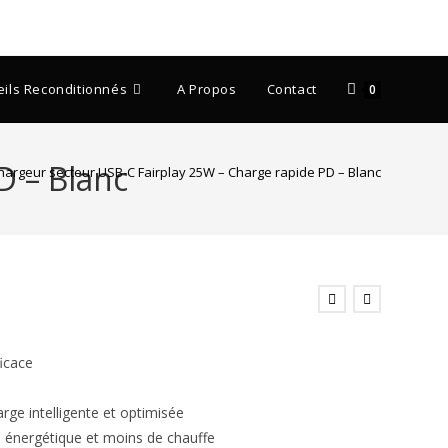
ils Reconditionnés
A Propos
Contact
0
D – Blanc
hargeur secteur USB-C Fairplay 25W – Charge rapide PD – Blanc
ficace
arge intelligente et optimisée
té énergétique et moins de chauffe