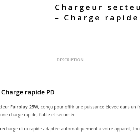
Chargeur secte
C
Fairplay
– Charge rapide
25W
–
Charge
rapide
PD
DESCRIPTION
-
Blanc
– Charge rapide PD
cteur
Fairplay 25W
, conçu pour offrir une puissance élevée dans un 
 une charge rapide, fiable et sécurisée.
e recharge ultra rapide adaptée automatiquement à votre appareil, tout