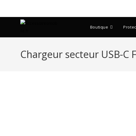
Skip
to
content
Boutique
Protec
Chargeur secteur USB-C F