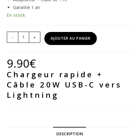
Garantie 1 an
En stock
quantité
-
+
AJOUTER AU PANIER
de
Chargeur
rapide
9.90
€
+
Chargeur rapide +
Câble
20W
Câble 20W USB-C vers
USB-
Lightning
C
vers
Lightning
DESCRIPTION