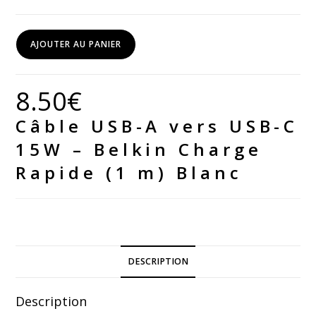
quantité
AJOUTER AU PANIER
de
Câble
USB-
8.50
€
A
Câble USB-A vers USB-C
vers
USB-
15W – Belkin Charge
C
Rapide (1 m) Blanc
15W
–
Belkin
Charge
Rapide
DESCRIPTION
(1
m)
Description
Blanc