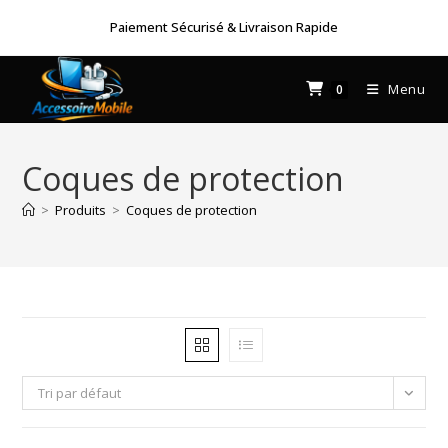
Skip
Paiement Sécurisé & Livraison Rapide
to
content
Menu
0
Coques de protection
>
Produits
>
Coques de protection
Tri par défaut